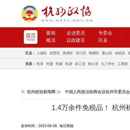
要闻
走进委员
专委会
概况
议政建言
区县
区县：
上城区
拱墅区
西湖区
滨江区
钱塘区
萧山区
余杭区
党派：
民革
民盟
民建
民进
农工党
致公党
九三学社
工商联
杭州政协新闻网
中国人民政治协商会议杭州市委员会
1.4万余件免税品！ 杭
发布时间：2023-06-08 每日商报