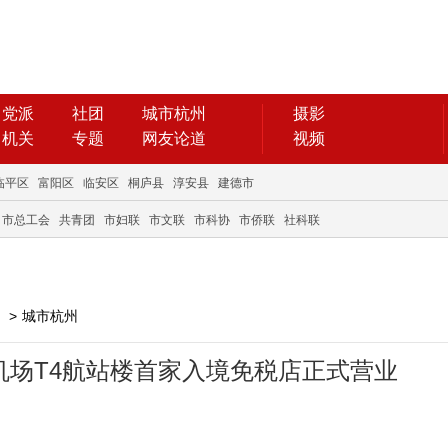
党派
社团
城市杭州
摄影
机关
专题
网友论道
视频
临平区
富阳区
临安区
桐庐县
淳安县
建德市
市总工会
共青团
市妇联
市文联
市科协
市侨联
社科联
>
城市杭州
州机场T4航站楼首家入境免税店正式营业