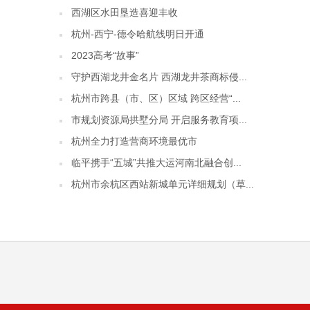
西湖区水田垦造喜迎丰收
杭州-西宁-德令哈航线明日开通
2023高考“故事”
守护西湖龙井金名片 西湖龙井茶商标侵...
杭州市跨县（市、区）区域 跨区经营“...
市规划资源局拱墅分局 开启服务教育项...
杭州全力打造营商环境最优市
临平携手“五城”共推大运河南北融合创...
杭州市余杭区西站新城单元详细规划（草...