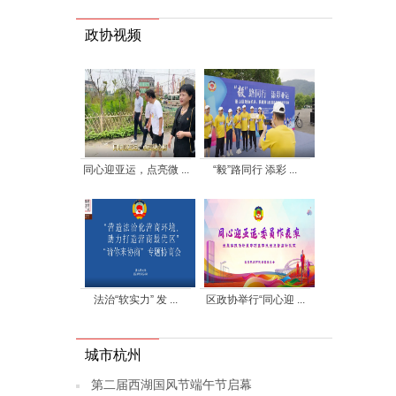
政协视频
同心迎亚运，点亮微 ...
“毅”路同行 添彩 ...
法治“软实力” 发 ...
区政协举行“同心迎 ...
城市杭州
第二届西湖国风节端午节启幕