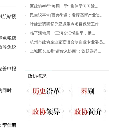
区政协举行“每周一学” 集体学习习近...
民生议事堂|西兴街道：发挥高新产业资...
4航站楼
叶建宏调研督导亚运重点项目保障工作
临平活动周 | “三河交汇悦临平，携...
境免税店
杭州市政协企业家联谊会制造业专业委员...
酒等免税
上城区长点赞“请你来协商”：议题选得...
完善申报
政协概况
的同时，
：李佳萌