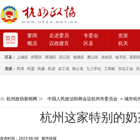
要闻
走进委员
专委会
党派
概况
议政建言
区县
机关
区县：
上城区
拱墅区
西湖区
滨江区
钱塘区
萧山区
余杭区
临平区
富阳
党派：
民革
民盟
民建
民进
农工党
致公党
九三学社
工商联
市总工会
共
杭州政协新闻网
中国人民政治协商会议杭州市委员会
>
城市杭
杭州这家特别的奶
发布时间：2023-06-08 都市快报