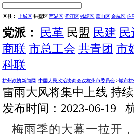
区县：
上城区
拱墅区
西湖区
滨江区
钱塘区
萧山区
余杭区
临
党派：
民革
民盟
民建
民
商联
市总工会
共青团
市
科联
杭州政协新闻网
中国人民政治协商会议杭州市委员会
>
城市杭
雷雨大风将集中上线 持
发布时间：2023-06-19
梅雨季的大幕一拉开，