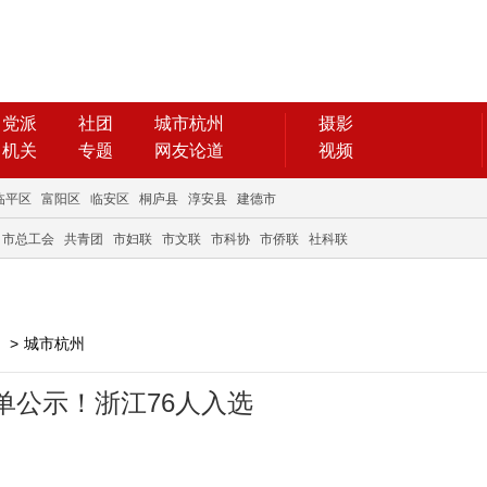
党派
社团
城市杭州
摄影
机关
专题
网友论道
视频
临平区
富阳区
临安区
桐庐县
淳安县
建德市
市总工会
共青团
市妇联
市文联
市科协
市侨联
社科联
>
城市杭州
单公示！浙江76人入选