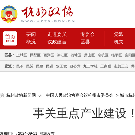
要闻
走进委员
专委会
党派
概况
议政建言
区县
机关
区县：
上城区
拱墅区
西湖区
滨江区
钱塘区
萧山区
余杭区
临平区
富阳
党派：
民革
民盟
民建
民进
农工党
致公党
九三学社
工商联
市总工会
共
杭州政协新闻网
中国人民政治协商会议杭州市委员会
>
城市杭
事关重点产业建设
发布时间：2024-09-11 杭州发布