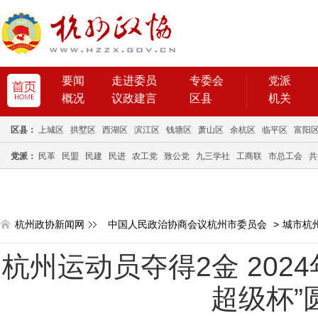
要闻
走进委员
专委会
党派
概况
议政建言
区县
机关
区县：
上城区
拱墅区
西湖区
滨江区
钱塘区
萧山区
余杭区
临平区
富阳
党派：
民革
民盟
民建
民进
农工党
致公党
九三学社
工商联
市总工会
共
杭州政协新闻网
中国人民政治协商会议杭州市委员会
>
城市杭
杭州运动员夺得2金 202
超级杯”