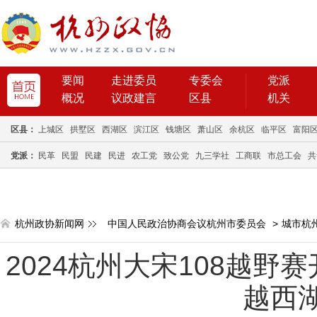
要闻
走进委员
专委会
党派
概况
议政建言
区县
机关
区县：
上城区
拱墅区
西湖区
滨江区
钱塘区
萧山区
余杭区
临平区
富阳
党派：
民革
民盟
民建
民进
农工党
致公党
九三学社
工商联
市总工会
共
杭州政协新闻网
中国人民政治协商会议杭州市委员会
>
城市杭
2024杭州大宋108越野赛
越西