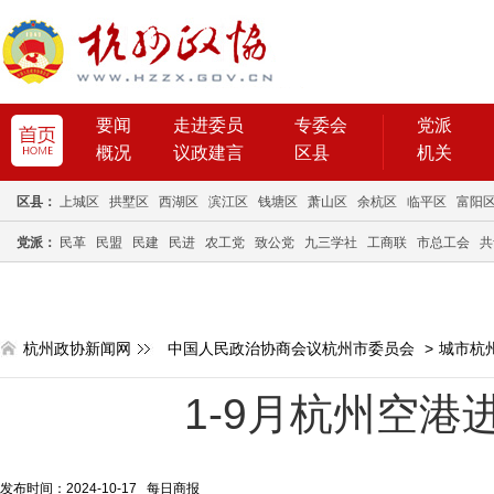
要闻
走进委员
专委会
党派
概况
议政建言
区县
机关
区县：
上城区
拱墅区
西湖区
滨江区
钱塘区
萧山区
余杭区
临平区
富阳
党派：
民革
民盟
民建
民进
农工党
致公党
九三学社
工商联
市总工会
共
杭州政协新闻网
中国人民政治协商会议杭州市委员会
>
城市杭
1-9月杭州空港进
发布时间：2024-10-17 每日商报