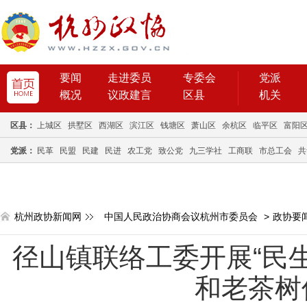
要闻
走进委员
专委会
党派
概况
议政建言
区县
机关
区县：
上城区
拱墅区
西湖区
滨江区
钱塘区
萧山区
余杭区
临平区
富阳
党派：
民革
民盟
民建
民进
农工党
致公党
九三学社
工商联
市总工会
共
杭州政协新闻网
中国人民政治协商会议杭州市委员会
>
政协要
径山镇联络工委开展“民
和老茶树