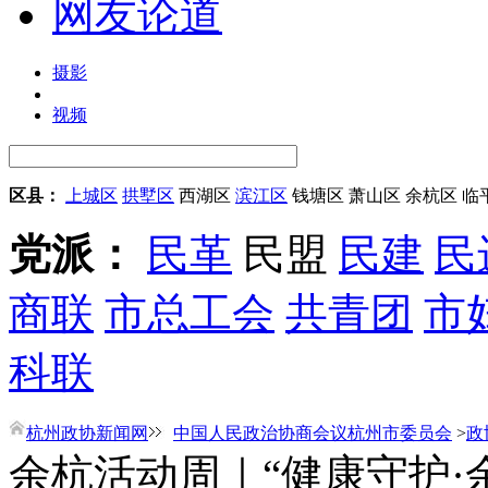
网友论道
摄影
视频
区县：
上城区
拱墅区
西湖区
滨江区
钱塘区
萧山区
余杭区
临
党派：
民革
民盟
民建
民
商联
市总工会
共青团
市
科联
杭州政协新闻网
中国人民政治协商会议杭州市委员会
>
政
余杭活动周｜“健康守护·