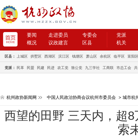
要闻
走进委员
专委会
党派
概况
议政建言
区县
机关
区县：
上城区
拱墅区
西湖区
滨江区
钱塘区
萧山区
余杭区
临平区
富阳
党派：
民革
民盟
民建
民进
农工党
致公党
九三学社
工商联
市总工会
共
杭州政协新闻网
中国人民政治协商会议杭州市委员会
>
城市杭
西望的田野 三天内，超
索