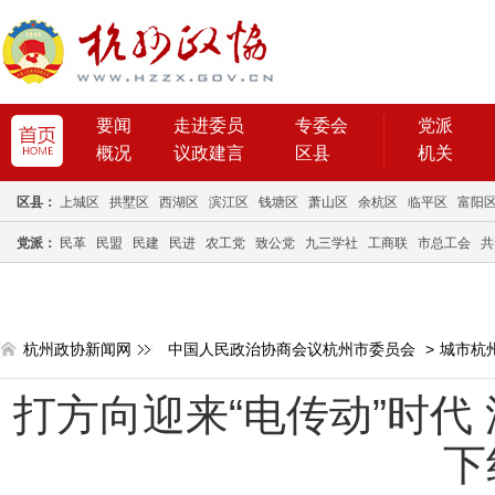
要闻
走进委员
专委会
党派
概况
议政建言
区县
机关
区县：
上城区
拱墅区
西湖区
滨江区
钱塘区
萧山区
余杭区
临平区
富阳
党派：
民革
民盟
民建
民进
农工党
致公党
九三学社
工商联
市总工会
共
杭州政协新闻网
中国人民政治协商会议杭州市委员会
>
城市杭
打方向迎来“电传动”时代
下