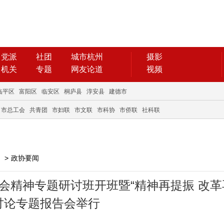
党派
社团
城市杭州
摄影
机关
专题
网友论道
视频
临平区
富阳区
临安区
桐庐县
淳安县
建德市
市总工会
共青团
市妇联
市文联
市科协
市侨联
社科联
>
政协要闻
会精神专题研讨班开班暨“精神再提振 改革
讨论专题报告会举行