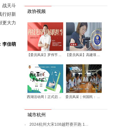
、战天斗
政协视频
践行好新
献更大力
：李佳萌
【委员风采】罗伟节 ...
【委员风采】高建瑛 ...
西湖活动周丨正式启 ...
委员风采｜何国民： ...
城市杭州
2024杭州大宋108越野赛开跑 1...