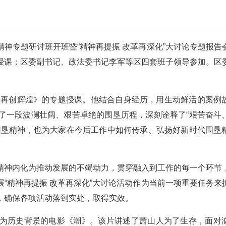
神专题研讨班开班暨“精神再提振 改革再深化”大讨论专题报告
授课；区委副书记、政法委书记李军等区四套班子领导参加。区
干再创辉煌》的专题授课。他结合自身经历，用生动鲜活的案例
了一段波澜壮阔、艰苦卓绝的围垦历程，深刻诠释了“艰苦奋斗
围垦精神，也为大家在今后工作中如何传承、弘扬好新时代围垦
精神内化为推动发展的不竭动力，贯穿融入到工作的每一个环节
“精神再提振 改革再深化”大讨论活动作为当前一项重要任务来
，确保各项活动落到实处，取得实效。
为历史背景的电影《潮》。该片讲述了萧山人为了生存，面对