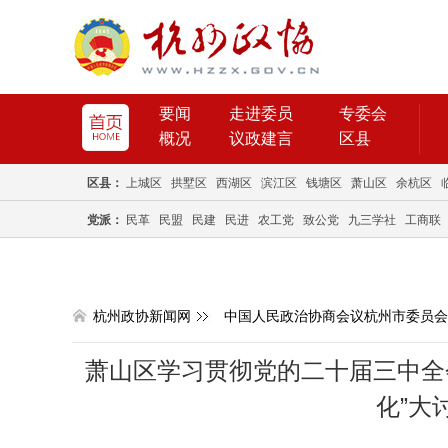
要闻
走进委员
专委会
概况
议政建言
区县
区县：
上城区
拱墅区
西湖区
滨江区
钱塘区
萧山区
余杭区
党派：
民革
民盟
民建
民进
农工党
致公党
九三学社
工商联
杭州政协新闻网
中国人民政治协商会议杭州市委员会
萧山区学习贯彻党的二十届三中全
化”大