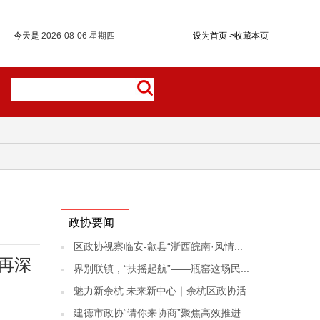
今天是
2026-08-06 星期四
设为首页
>
收藏本页
政协要闻
区政协视察临安-歙县“浙西皖南·风情...
再深
界别联镇，“扶摇起航”——瓶窑这场民...
魅力新余杭 未来新中心｜余杭区政协活...
建德市政协“请你来协商”聚焦高效推进...