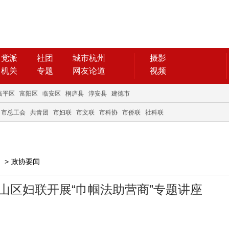
党派
社团
城市杭州
摄影
机关
专题
网友论道
视频
临平区
富阳区
临安区
桐庐县
淳安县
建德市
市总工会
共青团
市妇联
市文联
市科协
市侨联
社科联
>
政协要闻
山区妇联开展“巾帼法助营商”专题讲座