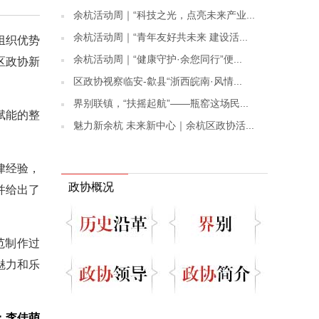
余杭活动周｜“科技之光，点亮未来产业...
余杭活动周｜“青年友好共未来 建设活...
组织优势
余杭活动周｜“健康守护·余您同行”便...
区政协新
区政协视察临安-歙县“浙西皖南·风情...
界别联镇，“扶摇起航”——瓶窑这场民...
赋能的整
魅力新余杭 未来新中心｜余杭区政协活...
律经验，
政协概况
并给出了
范制作过
魅力和乐
：李佳萌