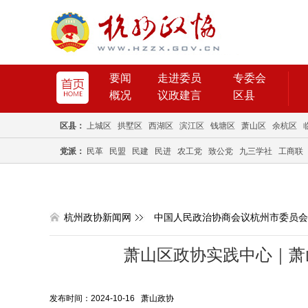
要闻
走进委员
专委会
概况
议政建言
区县
区县：
上城区
拱墅区
西湖区
滨江区
钱塘区
萧山区
余杭区
党派：
民革
民盟
民建
民进
农工党
致公党
九三学社
工商联
杭州政协新闻网
中国人民政治协商会议杭州市委员会
萧山区政协实践中心｜萧
发布时间：2024-10-16 萧山政协