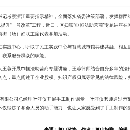
书记考察浙江重要指示精神，全面落实省委决策部署，发挥群团
提升“一号改革”工程，近日，区妇联“巾帼法助营商”专题讲座在
镇街（场）妇联主席代表参加活动。
主实践中心，听取了民主实践中心与智慧城市馆共建共融、相互
、联系服务群众的职能。
人王蓉开展巾帼法助营商专题讲座，王蓉律师结合自身多年的法
入点，重点阐述了企业股权、知识产权归属等常见的法律风险，
有限公司总经理叶沣仪开展手工制作课堂，叶沣仪老师通过示
不仅锻炼了参会人员的动手能力，也让大家感受到了手工制作的
来源：萧山政协
作者：萧山妇联
编辑