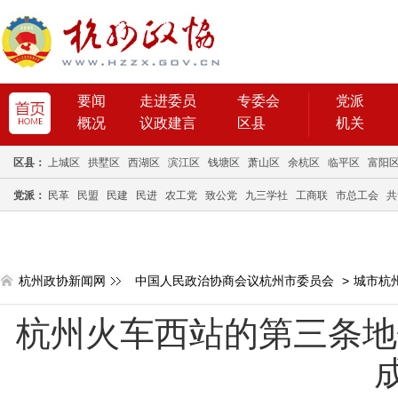
要闻
走进委员
专委会
党派
概况
议政建言
区县
机关
区县：
上城区
拱墅区
西湖区
滨江区
钱塘区
萧山区
余杭区
临平区
富阳
党派：
民革
民盟
民建
民进
农工党
致公党
九三学社
工商联
市总工会
共
杭州政协新闻网
中国人民政治协商会议杭州市委员会
>
城市杭
杭州火车西站的第三条地铁