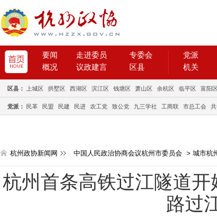
要闻
走进委员
专委会
党派
概况
议政建言
区县
机关
区县：
上城区
拱墅区
西湖区
滨江区
钱塘区
萧山区
余杭区
临平区
富阳
党派：
民革
民盟
民建
民进
农工党
致公党
九三学社
工商联
市总工会
共
杭州政协新闻网
中国人民政治协商会议杭州市委员会
>
城市杭
杭州首条高铁过江隧道开
路过