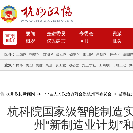
要闻
走进委员
专委会
党派
概况
议政建言
区县
机关
区县：
上城区
拱墅区
西湖区
滨江区
钱塘区
萧山区
余杭区
临平区
富阳
党派：
民革
民盟
民建
民进
农工党
致公党
九三学社
工商联
市总工会
共
杭州政协新闻网
中国人民政治协商会议杭州市委员会
>
城市杭
杭科院国家级智能制造实
州“新制造业计划”