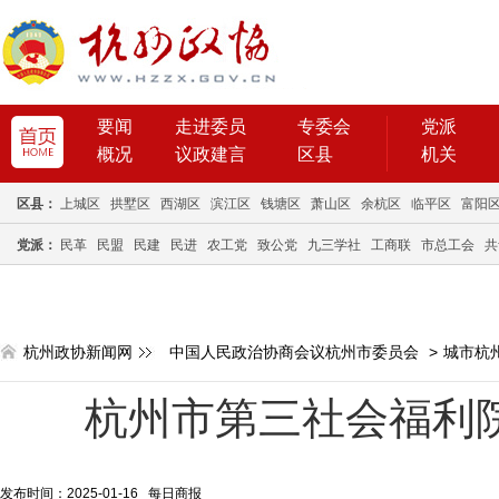
要闻
走进委员
专委会
党派
概况
议政建言
区县
机关
区县：
上城区
拱墅区
西湖区
滨江区
钱塘区
萧山区
余杭区
临平区
富阳
党派：
民革
民盟
民建
民进
农工党
致公党
九三学社
工商联
市总工会
共
杭州政协新闻网
中国人民政治协商会议杭州市委员会
>
城市杭
杭州市第三社会福利院
发布时间：2025-01-16 每日商报