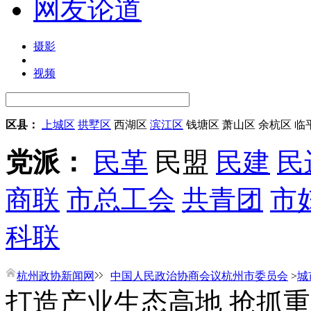
网友论道
摄影
视频
区县：
上城区
拱墅区
西湖区
滨江区
钱塘区
萧山区
余杭区
临
党派：
民革
民盟
民建
民
商联
市总工会
共青团
市
科联
杭州政协新闻网
中国人民政治协商会议杭州市委员会
>
城
打造产业生态高地 抢抓