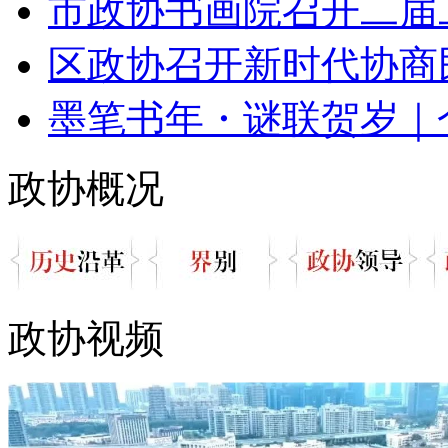
市政协书画院召开二届
区政协召开新时代协商民
墨笔书年・谜联贺岁｜仓
政协概况
政协视频