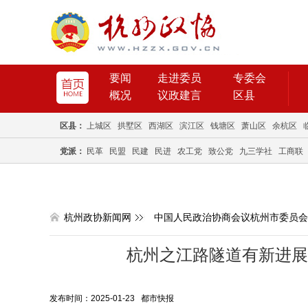
要闻
走进委员
专委会
概况
议政建言
区县
区县：
上城区
拱墅区
西湖区
滨江区
钱塘区
萧山区
余杭区
党派：
民革
民盟
民建
民进
农工党
致公党
九三学社
工商联
杭州政协新闻网
中国人民政治协商会议杭州市委员会
杭州之江路隧道有新进展
发布时间：2025-01-23 都市快报