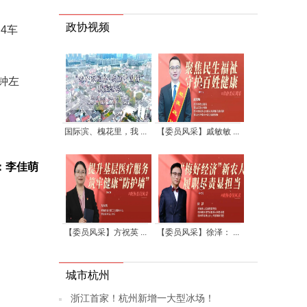
政协视频
4车
钟左
国际滨、槐花里，我 ...
【委员风采】戚敏敏 ...
：李佳萌
【委员风采】方祝英 ...
【委员风采】徐泽： ...
城市杭州
浙江首家！杭州新增一大型冰场！