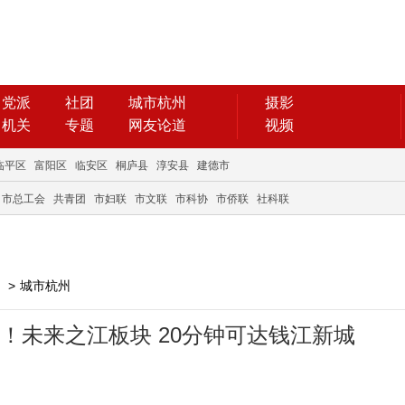
党派
社团
城市杭州
摄影
机关
专题
网友论道
视频
临平区
富阳区
临安区
桐庐县
淳安县
建德市
市总工会
共青团
市妇联
市文联
市科协
市侨联
社科联
>
城市杭州
！未来之江板块 20分钟可达钱江新城