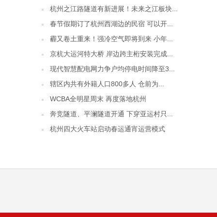
杭州之江路隧道有新进展！未来之江板块...
春节假期订了杭州西湖边的民宿 可以开...
霾又卷土重来！强冷空气即将到来 小年...
京杭大运河特大桥 岸边跨主桁安装完成...
现代智慧配电网力争户均停电时间降至3...
辖区内共有外籍人口800多人 仓前为...
WCBA全明星周末 再度落地杭州
奔竞隧道、平澜隧道开通 下穿亚运村只...
杭州四大火车站启动春运通宵运营模式