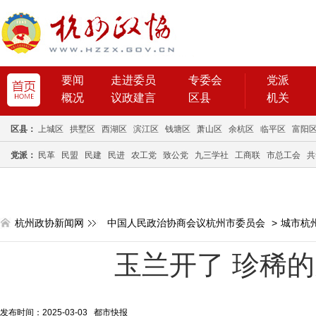
要闻
走进委员
专委会
党派
概况
议政建言
区县
机关
区县：
上城区
拱墅区
西湖区
滨江区
钱塘区
萧山区
余杭区
临平区
富阳
党派：
民革
民盟
民建
民进
农工党
致公党
九三学社
工商联
市总工会
共
杭州政协新闻网
中国人民政治协商会议杭州市委员会
>
城市杭
玉兰开了 珍稀
发布时间：2025-03-03 都市快报