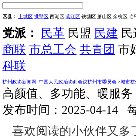
区县：
上城区
拱墅区
西湖区
滨江区
钱塘区
萧山区
余杭区
临
党派：
民革
民盟
民建
民
商联
市总工会
共青团
市
科联
杭州政协新闻网
中国人民政治协商会议杭州市委员会
>
城市杭
高颜值、多功能、暖服务 
发布时间：2025-04-14
喜欢阅读的小伙伴又多