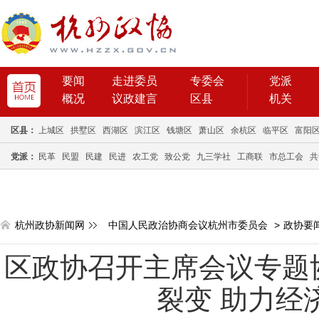
要闻
走进委员
专委会
党派
概况
议政建言
区县
机关
区县：
上城区
拱墅区
西湖区
滨江区
钱塘区
萧山区
余杭区
临平区
富阳
党派：
民革
民盟
民建
民进
农工党
致公党
九三学社
工商联
市总工会
共
杭州政协新闻网
中国人民政治协商会议杭州市委员会
>
政协要
区政协召开主席会议专题
裂变 助力经