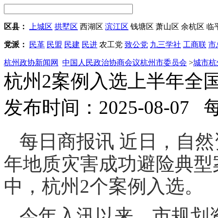
区县：
上城区
拱墅区
西湖区
滨江区
钱塘区
萧山区
余杭区
临
党派：
民革
民盟
民建
民进
农工党
致公党
九三学社
工商联
市
杭州政协新闻网
中国人民政治协商会议杭州市委员会
>
城市杭
杭州2案例入选上半年全
发布时间：2025-08-07
每日商报讯 近日，自
年地质灾害成功避险典型
中，杭州2个案例入选。
今年入汛以来，市规划