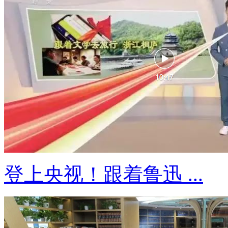
登上央视！跟着鲁迅 ...