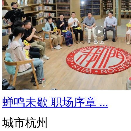
蝉鸣未歇 职场序章 ...
城市杭州