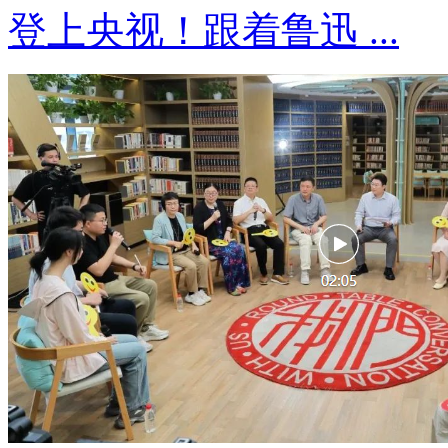
登上央视！跟着鲁迅 ...