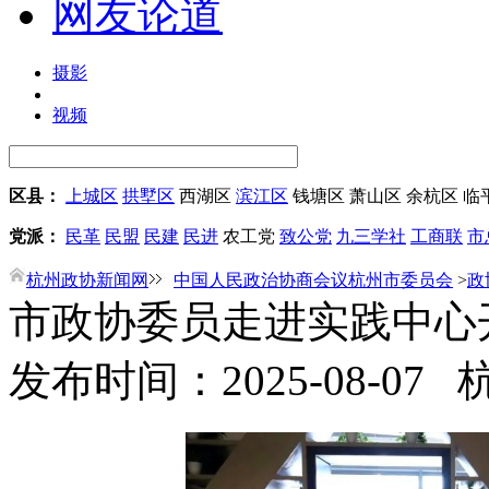
网友论道
摄影
视频
区县：
上城区
拱墅区
西湖区
滨江区
钱塘区
萧山区
余杭区
临
党派：
民革
民盟
民建
民进
农工党
致公党
九三学社
工商联
市
杭州政协新闻网
中国人民政治协商会议杭州市委员会
>
政
市政协委员走进实践中心
发布时间：2025-08-07