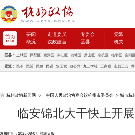
要闻
走进委员
专委会
党派
概况
议政建言
区县
机关
区县：
上城区
拱墅区
西湖区
滨江区
钱塘区
萧山区
余杭区
临平区
富阳
党派：
民革
民盟
民建
民进
农工党
致公党
九三学社
工商联
市总工会
共
杭州政协新闻网
中国人民政治协商会议杭州市委员会
>
城市杭
临安锦北大干快上开展
发布时间：2025-08-07 杭州日报