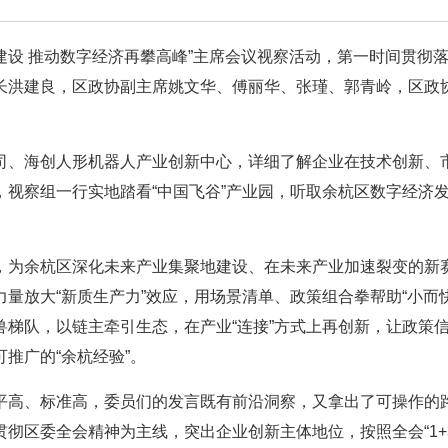
建设 推动数字经济再攀高峰”主席会议视察活动，第一时间贯彻
长洪建良，区政协副主席姚文华、傅丽华、张瑾、郭青岭，区政
司、海创人形机器人产业创新中心，详细了解企业在技术创新、
视察组一行实地踏看“中国飞谷”产业园，听取余杭区数字经济
，为余杭区深化未来产业集聚地建设、在未来产业加速裂变的新
量放大“新质生产力”效应，用场景清单、政策组合拳帮助“小而快
梯队，以链主牵引生态，在产业“连接”方式上再创新，让政策
推广的“余杭经验”。
平高、标准高，委员们的发言既有前沿洞察，又拿出了可操作的
彻区委全会精神为主线，突出企业创新主体地位，按照全会“1+3