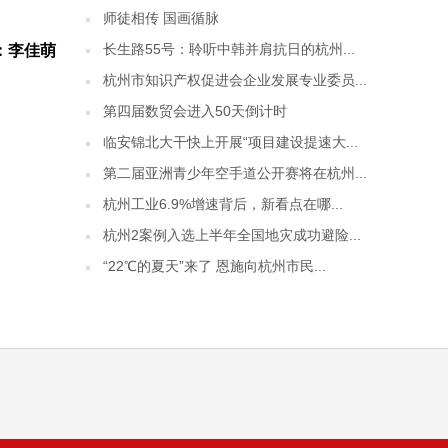
师徒相传 国画循脉
长生路55号：聆听中韩并肩抗日的杭州...
：李佳萌
杭州市知识产权促进会企业发展专业委员...
第四届数贸会进入50天倒计时
临安锦北大干快上开展“项目建设提速大...
第二届亚洲青少年空手道公开赛将在杭州...
杭州工业6.9%增速背后，新看点在哪...
杭州2案例入选上半年全国地灾成功避险...
“22℃的夏天”来了 恩施向杭州市民...