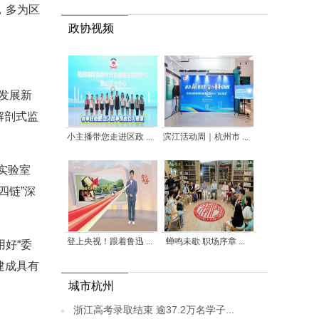
，多为区
政协视频
发展新
解剖式监
小主播带您走进区政 ...
滨江活动周｜杭州市 ...
实验室
四链”深
登上央视！跟着鲁迅 ...
蝉鸣未歇 职场序章 ...
好“委
建成具有
城市杭州
浙江高考录取结束 逾37.2万名学子...