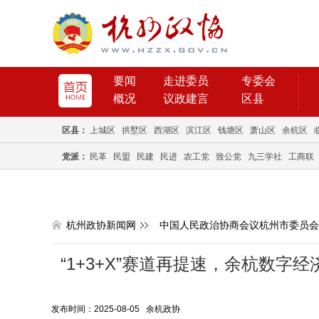
要闻
走进委员
专委会
概况
议政建言
区县
区县：
上城区
拱墅区
西湖区
滨江区
钱塘区
萧山区
余杭区
党派：
民革
民盟
民建
民进
农工党
致公党
九三学社
工商联
杭州政协新闻网
中国人民政治协商会议杭州市委员会
“1+3+X”赛道再提速，余杭数
发布时间：2025-08-05 余杭政协