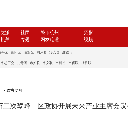
党派
社团
城市杭州
摄影
机关
专题
网友论道
视频
临平区
富阳区
临安区
桐庐县
淳安县
建德市
市总工会
共青团
市妇联
市文联
市科协
市侨联
社科联
>
政协要闻
字经济二次攀峰｜区政协开展未来产业主席会议