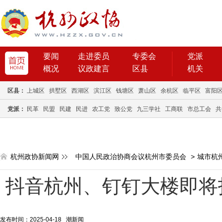
要闻
走进委员
专委会
党派
概况
议政建言
区县
机关
区县：
上城区
拱墅区
西湖区
滨江区
钱塘区
萧山区
余杭区
临平区
富阳
党派：
民革
民盟
民建
民进
农工党
致公党
九三学社
工商联
市总工会
共
杭州政协新闻网
中国人民政治协商会议杭州市委员会
>
城市杭
抖音杭州、钉钉大楼即将
发布时间：2025-04-18 潮新闻