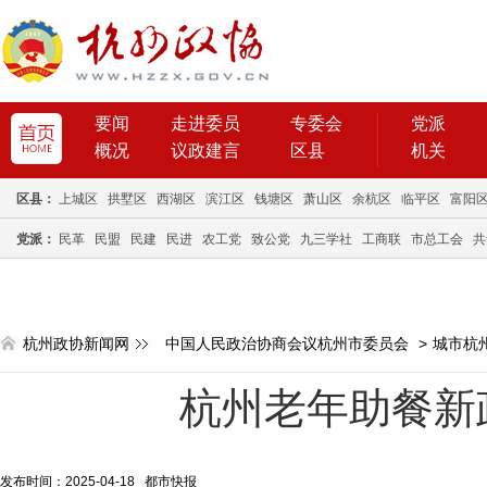
要闻
走进委员
专委会
党派
概况
议政建言
区县
机关
区县：
上城区
拱墅区
西湖区
滨江区
钱塘区
萧山区
余杭区
临平区
富阳
党派：
民革
民盟
民建
民进
农工党
致公党
九三学社
工商联
市总工会
共
杭州政协新闻网
中国人民政治协商会议杭州市委员会
>
城市杭
杭州老年助餐新
发布时间：2025-04-18 都市快报