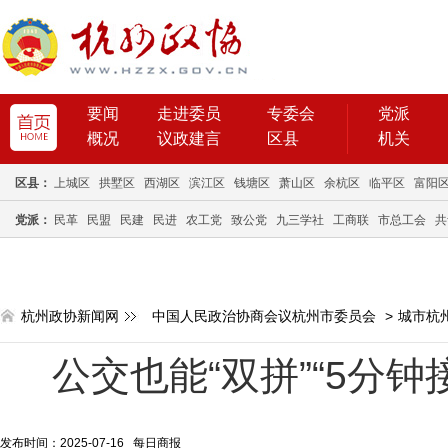
要闻
走进委员
专委会
党派
概况
议政建言
区县
机关
区县：
上城区
拱墅区
西湖区
滨江区
钱塘区
萧山区
余杭区
临平区
富阳
党派：
民革
民盟
民建
民进
农工党
致公党
九三学社
工商联
市总工会
共
杭州政协新闻网
中国人民政治协商会议杭州市委员会
>
城市杭
公交也能“双拼”“5分
发布时间：2025-07-16 每日商报