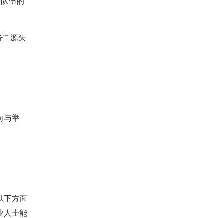
作队伍的
“‘源头
向与举
以下方面
业人士能