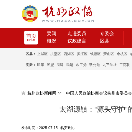
要闻
走进委员
专委会
概况
议政建言
区县
区县：
上城区
拱墅区
西湖区
滨江区
钱塘区
萧山区
余杭区
党派：
民革
民盟
民建
民进
农工党
致公党
九三学社
工商联
杭州政协新闻网
中国人民政治协商会议杭州市委员会
太湖源镇：“源头守护”
发布时间：2025-07-15 临安政协