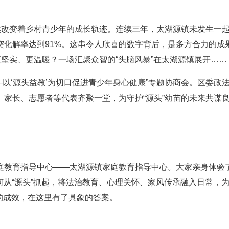
然改变着乡村青少年的成长轨迹。连续三年，太湖源镇未发生一
突化解率达到91%。这串令人欣喜的数字背后，是多方合力的成
更坚实、更温暖？一场汇聚众智的“头脑风暴”在太湖源镇展开……
—以‘源头益教’为切口促进青少年身心健康”专题协商会。区委政
家长、志愿者等代表齐聚一堂，为守护“源头”幼苗的未来共谋
庭教育指导中心——太湖源镇家庭教育指导中心。大家亲身体验了
如何从“源头”抓起，将法治教育、心理关怀、家风传承融入日常，
”的成效，在这里有了具象的答案。