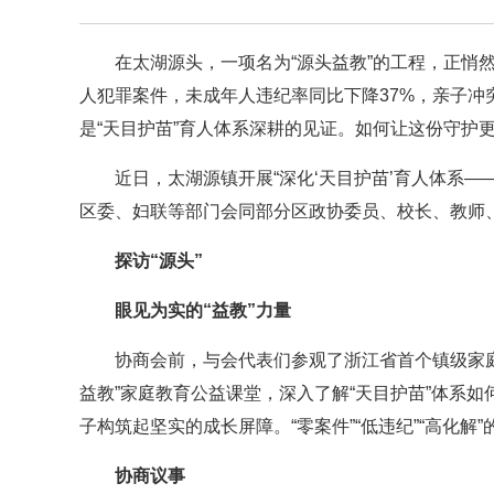
在太湖源头，一项名为“源头益教”的工程，正悄
人犯罪案件，未成年人违纪率同比下降37%，亲子冲
是“天目护苗”育人体系深耕的见证。如何让这份守护
近日，太湖源镇开展“深化‘天目护苗’育人体系—
区委、妇联等部门会同部分区政协委员、校长、教师、
探访“源头”
眼见为实的“益教”力量
协商会前，与会代表们参观了浙江省首个镇级家
益教”家庭教育公益课堂，深入了解“天目护苗”体系
子构筑起坚实的成长屏障。“零案件”“低违纪”“高化解
协商议事