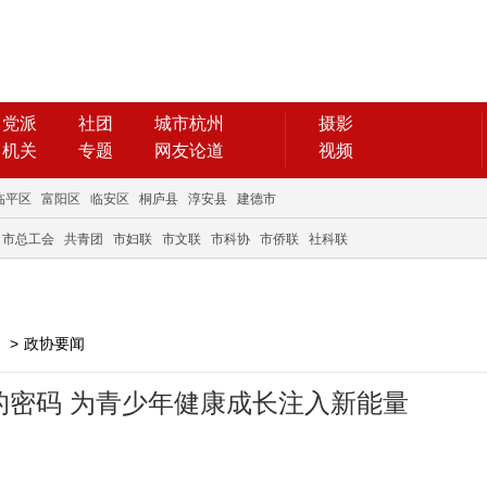
党派
社团
城市杭州
摄影
机关
专题
网友论道
视频
临平区
富阳区
临安区
桐庐县
淳安县
建德市
市总工会
共青团
市妇联
市文联
市科协
市侨联
社科联
>
政协要闻
的密码 为青少年健康成长注入新能量