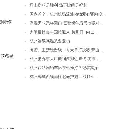
场上拼的是胜利 场下比的是福利
国内首个！杭州机场流浪动物爱心驿站投...
独特作
高温天气又将回归 需警惕午后局地强对...
大阪世博会中国馆迎来“杭州日” 向世...
杭州连续高温又要登场
陈熠、王楚钦晋级，今天单打决赛 萧山...
及获得的
杭州把办事大厅搬到西湖边 政务夜市，...
杭州西站网约车比东站难打？记者实探
杭州绕城西线南往北养护施工7月14-...