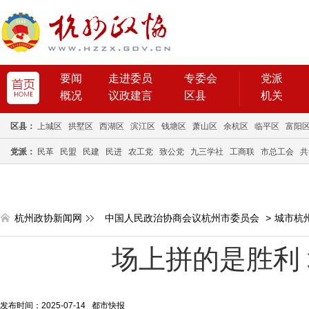
要闻
走进委员
专委会
党派
概况
议政建言
区县
机关
区县：
上城区
拱墅区
西湖区
滨江区
钱塘区
萧山区
余杭区
临平区
富阳
党派：
民革
民盟
民建
民进
农工党
致公党
九三学社
工商联
市总工会
共
杭州政协新闻网
中国人民政治协商会议杭州市委员会
>
城市杭
场上拼的是胜利
发布时间：2025-07-14 都市快报