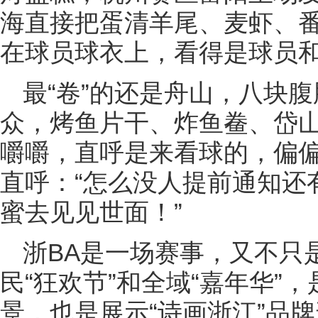
海直接把蛋清羊尾、麦虾、
在球员球衣上，看得是球员
最“卷”的还是舟山，八块
众，烤鱼片干、炸鱼鲞、岱
嚼嚼，直呼是来看球的，偏
直呼：“怎么没人提前通知还
蜜去见见世面！”
浙BA是一场赛事，又不只
民“狂欢节”和全域“嘉年华”
景，也是展示“诗画浙江”品