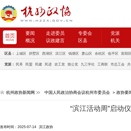
要闻
走进委员
专委会
党派
概况
议政建言
区县
机关
区县：
上城区
拱墅区
西湖区
滨江区
钱塘区
萧山区
余杭区
临平区
富阳
党派：
民革
民盟
民建
民进
农工党
致公党
九三学社
工商联
市总工会
共
杭州政协新闻网
中国人民政治协商会议杭州市委员会
>
政协要
“滨江活动周”启动
发布时间：2025-07-14 滨江政协