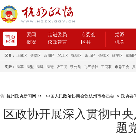
要闻
走进委员
专委会
党派
概况
议政建言
区县
机关
区县：
上城区
拱墅区
西湖区
滨江区
钱塘区
萧山区
余杭区
临平区
富阳
党派：
民革
民盟
民建
民进
农工党
致公党
九三学社
工商联
市总工会
共
杭州政协新闻网
中国人民政治协商会议杭州市委员会
>
政协要
区政协开展深入贯彻中央
题