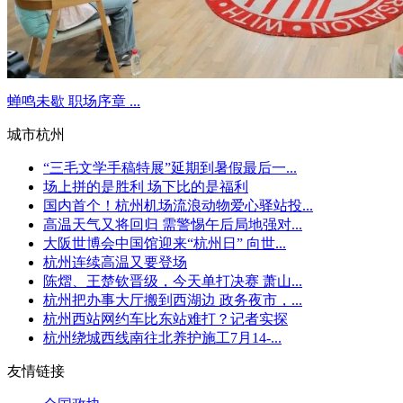
蝉鸣未歇 职场序章 ...
城市杭州
“三毛文学手稿特展”延期到暑假最后一...
场上拼的是胜利 场下比的是福利
国内首个！杭州机场流浪动物爱心驿站投...
高温天气又将回归 需警惕午后局地强对...
大阪世博会中国馆迎来“杭州日” 向世...
杭州连续高温又要登场
陈熠、王楚钦晋级，今天单打决赛 萧山...
杭州把办事大厅搬到西湖边 政务夜市，...
杭州西站网约车比东站难打？记者实探
杭州绕城西线南往北养护施工7月14-...
友情链接