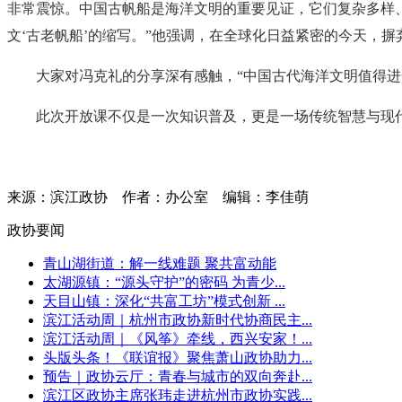
非常震惊。中国古帆船是海洋文明的重要见证，它们复杂多样、设
文‘古老帆船’的缩写。”他强调，在全球化日益紧密的今天，
大家对冯克礼的分享深有感触，“中国古代海洋文明值得
此次开放课不仅是一次知识普及，更是一场传统智慧与现
来源：滨江政协
作者：办公室
编辑：李佳萌
政协要闻
青山湖街道：解一线难题 聚共富动能
太湖源镇：“源头守护”的密码 为青少...
天目山镇：深化“共富工坊”模式创新 ...
滨江活动周｜杭州市政协新时代协商民主...
滨江活动周｜《风筝》牵线，西兴安家！...
头版头条！《联谊报》聚焦萧山政协助力...
预告｜政协云厅：青春与城市的双向奔赴...
滨江区政协主席张玮走进杭州市政协实践...