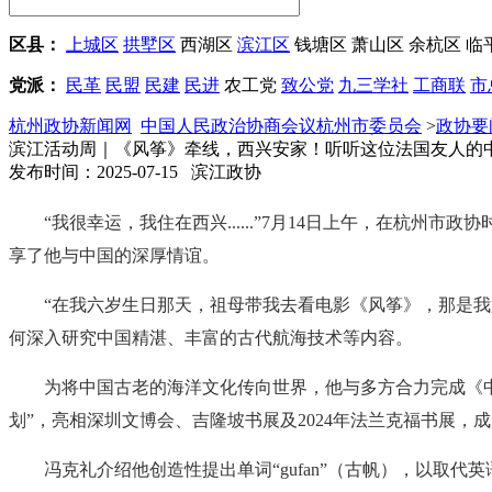
区县：
上城区
拱墅区
西湖区
滨江区
钱塘区
萧山区
余杭区
临
党派：
民革
民盟
民建
民进
农工党
致公党
九三学社
工商联
市
杭州政协新闻网
中国人民政治协商会议杭州市委员会
>
政协要
滨江活动周｜《风筝》牵线，西兴安家！听听这位法国友人的
发布时间：2025-07-15 滨江政协
“我很幸运，我住在西兴......”7月14日上午，在杭
享了他与中国的深厚情谊。
“在我六岁生日那天，祖母带我去看电影《风筝》，那是
何深入研究中国精湛、丰富的古代航海技术等内容。
为将中国古老的海洋文化传向世界，他与多方合力完成《
划”，亮相深圳文博会、吉隆坡书展及2024年法兰克福书展，
冯克礼介绍他创造性提出单词“gufan”（古帆），以取代英