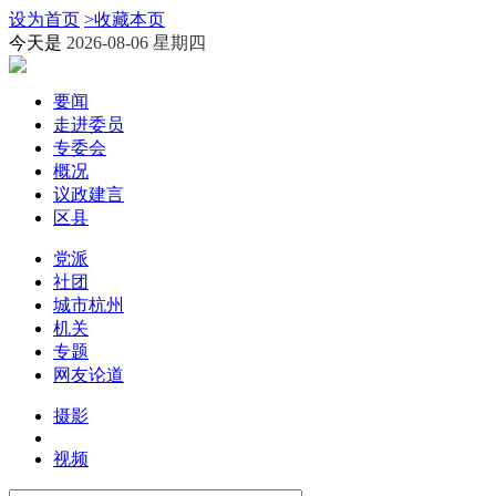
设为首页
>
收藏本页
今天是
2026-08-06 星期四
要闻
走进委员
专委会
概况
议政建言
区县
党派
社团
城市杭州
机关
专题
网友论道
摄影
视频