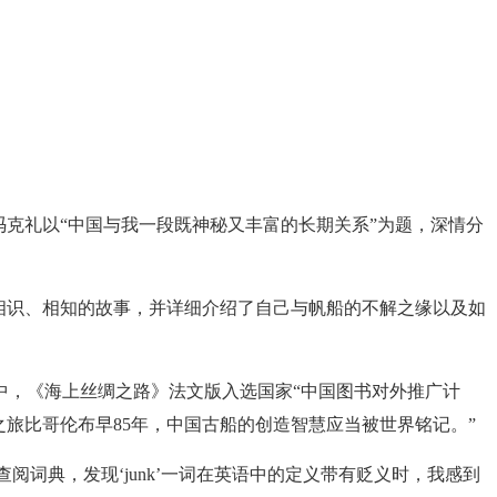
育家冯克礼以“中国与我一段既神秘又丰富的长期关系”为题，深情分
相识、相知的故事，并详细介绍了自己与帆船的不解之缘以及如
中，《海上丝绸之路》法文版入选国家“中国图书对外推广计
之旅比哥伦布早85年，中国古船的创造智慧应当被世界铭记。”
查阅词典，发现‘junk’一词在英语中的定义带有贬义时，我感到