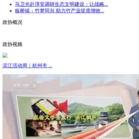
马卫光赴淳安调研生态文明建设：让战略...
板桥镇：竹梦同兴 助力竹产业提质增效...
政协概况
政协视频
滨江活动周｜杭州市 ...