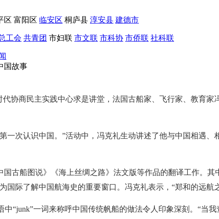
平区
富阳区
临安区
桐庐县
淳安县
建德市
总工会
共青团
市妇联
市文联
市科协
市侨联
社科联
闻
中国故事
州市政协时代协商民主实践中心求是讲堂，法国古船家、飞行家、教
我第一次认识中国。”活动中，冯克礼生动讲述了他与中国相遇、
中国古船图说》《海上丝绸之路》法文版等作品的翻译工作。其
成为国际了解中国航海史的重要窗口。冯克礼表示，“郑和的远航
语中“junk”一词来称呼中国传统帆船的做法令人印象深刻。“当我