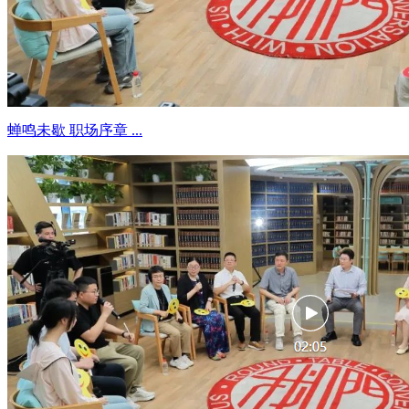
蝉鸣未歇 职场序章 ...