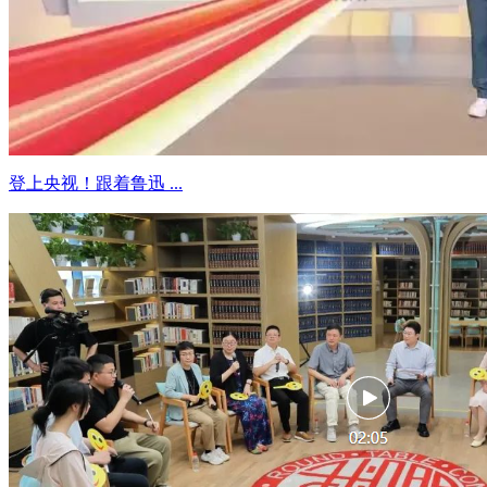
登上央视！跟着鲁迅 ...