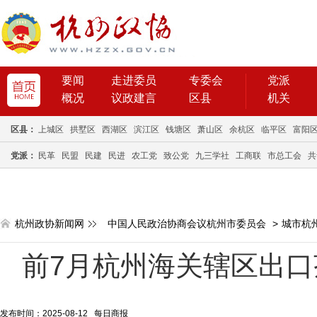
要闻
走进委员
专委会
党派
概况
议政建言
区县
机关
区县：
上城区
拱墅区
西湖区
滨江区
钱塘区
萧山区
余杭区
临平区
富阳
党派：
民革
民盟
民建
民进
农工党
致公党
九三学社
工商联
市总工会
共
杭州政协新闻网
中国人民政治协商会议杭州市委员会
>
城市杭
前7月杭州海关辖区出口
发布时间：2025-08-12 每日商报