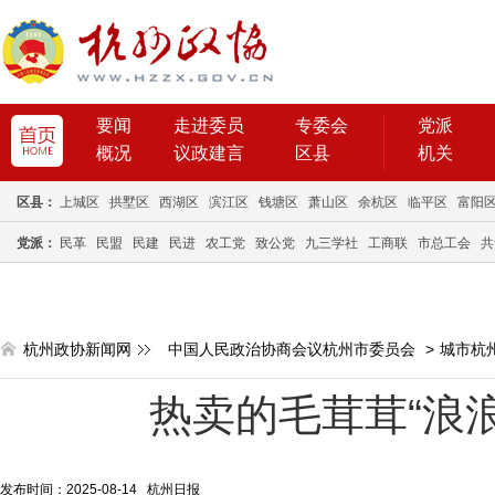
要闻
走进委员
专委会
党派
概况
议政建言
区县
机关
区县：
上城区
拱墅区
西湖区
滨江区
钱塘区
萧山区
余杭区
临平区
富阳
党派：
民革
民盟
民建
民进
农工党
致公党
九三学社
工商联
市总工会
共
杭州政协新闻网
中国人民政治协商会议杭州市委员会
>
城市杭
热卖的毛茸茸“浪
发布时间：2025-08-14 杭州日报