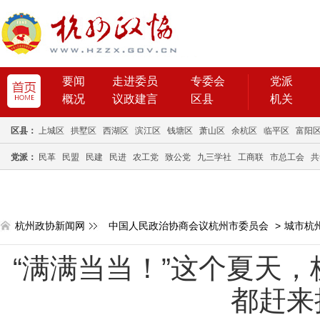
要闻
走进委员
专委会
党派
概况
议政建言
区县
机关
区县：
上城区
拱墅区
西湖区
滨江区
钱塘区
萧山区
余杭区
临平区
富阳
党派：
民革
民盟
民建
民进
农工党
致公党
九三学社
工商联
市总工会
共
杭州政协新闻网
中国人民政治协商会议杭州市委员会
>
城市杭
“满满当当！”这个夏天
都赶来