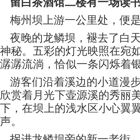
留白茶酒馆二楼有一场读
梅州坝上游一公里处，便
夜晚的龙鳞坝，褪去了白
神秘。五彩的灯光映照在宛
潺潺流淌，恰似一条闪烁着
游客们沿着溪边的小道漫
欣赏着月光下壶源溪的秀丽
下，在坝上的浅水区小心翼
声。
拐进龙鳞坝旁的新一老街