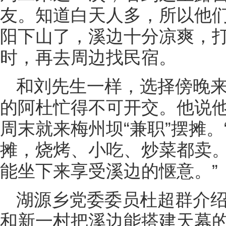
友。知道白天人多，所以他
阳下山了，溪边十分凉爽，
时，再去周边找民宿。
和刘先生一样，选择傍晚
的阿杜忙得不可开交。他说
周末就来梅州坝“兼职”摆摊。
摊，烧烤、小吃、炒菜都卖
能坐下来享受溪边的惬意。”
湖源乡党委委员杜超群介
和新一村把溪边能搭建天幕