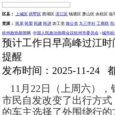
区县：
上城区
拱墅区
西湖区
滨江区
钱塘区
萧山区
余杭区
临
党派：
民革
民盟
民建
民进
农工党
致公党
九三学社
工商联
市
杭州政协新闻网
中国人民政治协商会议杭州市委员会
>
城市杭
预计工作日早高峰过江时
提醒
发布时间：2025-11-24
11月22日（上周六），
市民自发改变了出行方式，
的车主选择了外围绕行的