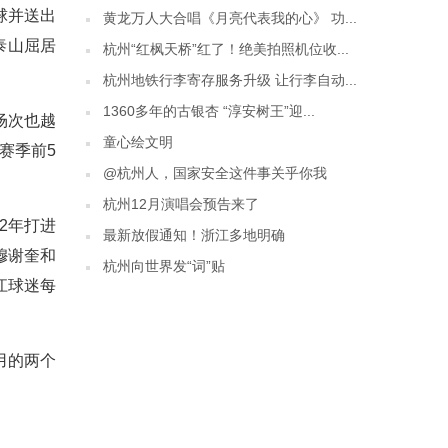
球并送出
黄龙万人大合唱《月亮代表我的心》 功...
泰山屈居
杭州“红枫天桥”红了！绝美拍照机位收...
杭州地铁行李寄存服务升级 让行李自动...
1360多年的古银杏 “淳安树王”迎...
场次也越
童心绘文明
赛季前5
@杭州人，国家安全这件事关乎你我
杭州12月演唱会预告来了
2年打进
最新放假通知！浙江多地明确
穆谢奎和
杭州向世界发“词”贴
江球迷每
用的两个