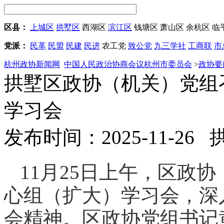
区县：
上城区
拱墅区
西湖区
滨江区
钱塘区
萧山区
余杭区
临
党派：
民革
民盟
民建
民进
农工党
致公党
九三学社
工商联
市
杭州政协新闻网
中国人民政治协商会议杭州市委员会
>
政协要
拱墅区政协（机关）党组
学习会
发布时间：2025-11-26
11月25日上午，区政
心组（扩大）学习会，深
会精神。区政协党组书记