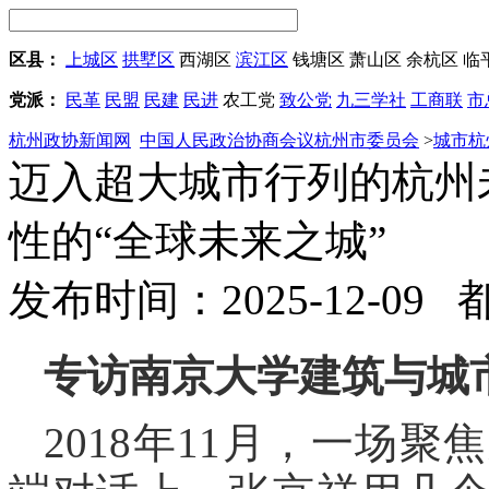
区县：
上城区
拱墅区
西湖区
滨江区
钱塘区
萧山区
余杭区
临
党派：
民革
民盟
民建
民进
农工党
致公党
九三学社
工商联
市
杭州政协新闻网
中国人民政治协商会议杭州市委员会
>
城市杭
迈入超大城市行列的杭州
性的“全球未来之城”
发布时间：2025-12-09
专访南京大学建筑与城
2018年11月，一场