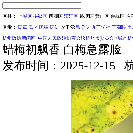
区县：
上城区
拱墅区
西湖区
滨江区
钱塘区
萧山区
余杭区
临
党派：
民革
民盟
民建
民进
农工党
致公党
九三学社
工商联
市
杭州政协新闻网
中国人民政治协商会议杭州市委员会
>
城市杭
蜡梅初飘香 白梅急露脸
发布时间：2025-12-15