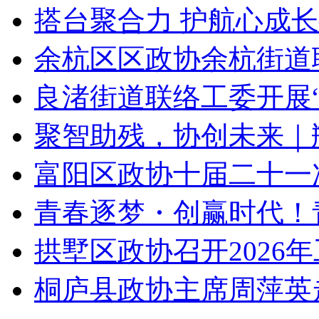
搭台聚合力 护航心成长
余杭区区政协余杭街道联
良渚街道联络工委开展“
聚智助残，协创未来｜瓶
富阳区政协十届二十一次
青春逐梦・创赢时代！青
拱墅区政协召开2026
桐庐县政协主席周萍英走