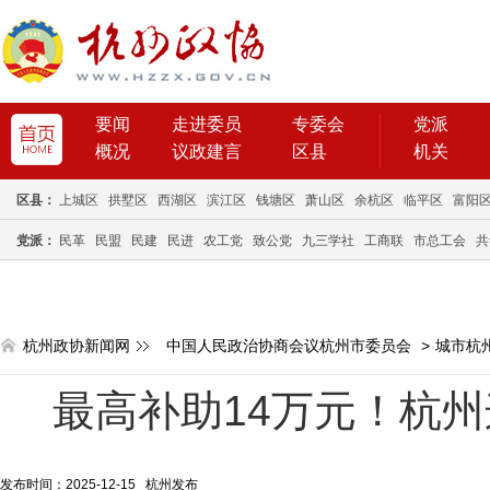
要闻
走进委员
专委会
党派
概况
议政建言
区县
机关
区县：
上城区
拱墅区
西湖区
滨江区
钱塘区
萧山区
余杭区
临平区
富阳
党派：
民革
民盟
民建
民进
农工党
致公党
九三学社
工商联
市总工会
共
杭州政协新闻网
中国人民政治协商会议杭州市委员会
>
城市杭
最高补助14万元！杭
发布时间：2025-12-15 杭州发布