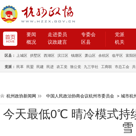
要闻
走进委员
专委会
党派
概况
议政建言
区县
机关
区县：
上城区
拱墅区
西湖区
滨江区
钱塘区
萧山区
余杭区
临平区
富阳
党派：
民革
民盟
民建
民进
农工党
致公党
九三学社
工商联
市总工会
共
杭州政协新闻网
中国人民政治协商会议杭州市委员会
>
城市杭
今天最低0℃ 晴冷模式持
雪