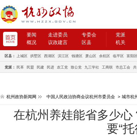
要闻
走进委员
专委会
党派
概况
议政建言
区县
机关
区县：
上城区
拱墅区
西湖区
滨江区
钱塘区
萧山区
余杭区
临平区
富阳
党派：
民革
民盟
民建
民进
农工党
致公党
九三学社
工商联
市总工会
共
杭州政协新闻网
中国人民政治协商会议杭州市委员会
>
城市杭
在杭州养娃能省多少心？
要“托