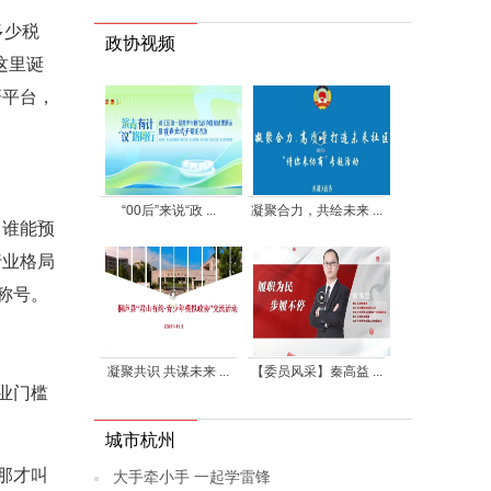
多少税
政协视频
这里诞
研平台，
“00后”来说“政 ...
凝聚合力，共绘未来 ...
，谁能预
行业格局
称号。
凝聚共识 共谋未来 ...
【委员风采】秦高益 ...
业门槛
城市杭州
那才叫
大手牵小手 一起学雷锋