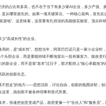
字经济的占比有多高，也不在于当下有多少家AI企业，多少产值、
，是从哪里诞生的。如果一项关键算法、一种核心架构，首先在
策源地”。这意味着，这里要有扎得深的高能级实验室、顶尖科
少“高成长性”的企业。
局的，是“成长性”。想想当年，阿里巴巴还只是一家小企业时
几个头部企业，而是要能持续不断地冒出一批有爆发力、能改变
的新企业，而不是靠“老本”过日子，那才配得上“核心承载地”的
活跃的创新生态。
了就不想走”的地方——思想活跃，讨论自由，创新的氛围浓郁；创
在这里，搞创新不被各种琐事和形式所累。
术，快速把创意变成产品，政府更像一个“合伙人”和“服务员”，