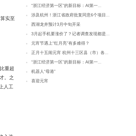
“浙江经济第一区”的新目标：AI第一...
涉及杭州！浙江省政府批复同意6个项目...
才算实至
西湖龙井预计3月中旬开采
3月起手机要涨价了？记者调查发现都是...
元宵节遇上“红月亮”有多难得？
正月十五闹元宵 杭州十三区县（市）各...
“浙江经济第一区”的新目标：AI第一...
市比重超
机器人“母港”
人才。之
喜迎元宵
上人工