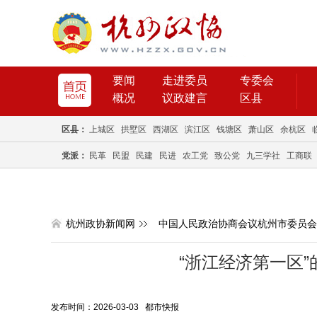
要闻
走进委员
专委会
概况
议政建言
区县
区县：
上城区
拱墅区
西湖区
滨江区
钱塘区
萧山区
余杭区
党派：
民革
民盟
民建
民进
农工党
致公党
九三学社
工商联
杭州政协新闻网
中国人民政治协商会议杭州市委员会
“浙江经济第一区”
发布时间：2026-03-03 都市快报