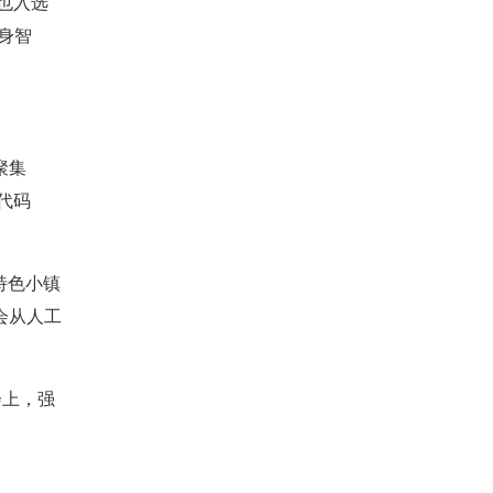
也入选
身智
聚集
狂代码
特色小镇
会从人工
会上，强