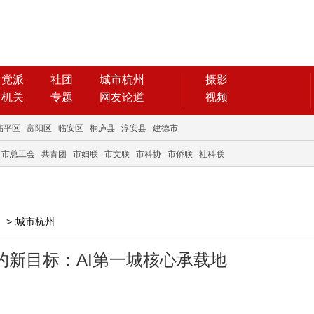
党派
社团
城市杭州
摄影
机关
专题
网友论道
视频
临平区
富阳区
临安区
桐庐县
淳安县
建德市
市总工会
共青团
市妇联
市文联
市科协
市侨联
社科联
>
城市杭州
的新目标：AI第一城核心承载地