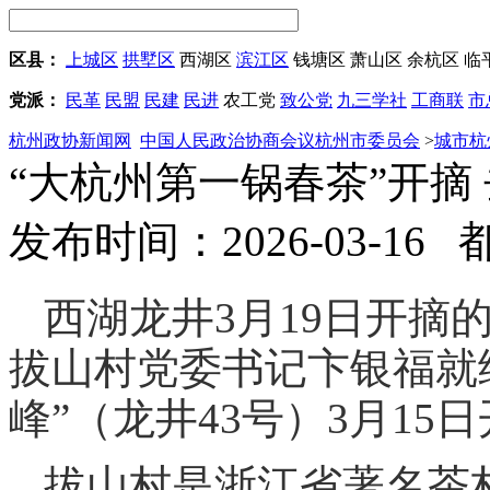
区县：
上城区
拱墅区
西湖区
滨江区
钱塘区
萧山区
余杭区
临
党派：
民革
民盟
民建
民进
农工党
致公党
九三学社
工商联
市
杭州政协新闻网
中国人民政治协商会议杭州市委员会
>
城市杭
“大杭州第一锅春茶”开摘
发布时间：2026-03-16
西湖龙井3月19日开摘
拔山村党委书记卞银福就给
峰”（龙井43号）3月15
拔山村是浙江省著名茶