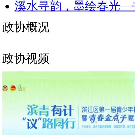
溪水寻韵，墨绘春光—书
政协概况
政协视频