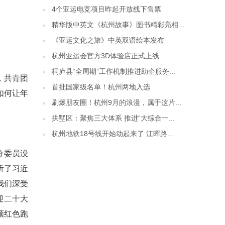
4个亚运电竞项目昨起开放线下售票
精华版中英文《杭州故事》图书精彩亮相...
《亚运文化之旅》中英双语绘本发布
杭州亚运会官方3D体验店正式上线
桐庐县“全周期”工作机制推进助企服务...
，共青团
首批国家级名单！杭州两地入选
如何让年
刷爆朋友圈！杭州9月的浪漫，属于这片...
拱墅区：聚焦三大体系 推进“大综合一...
杭州地铁18号线开始动起来了 江晖路...
分委员没
听了习近
我们深受
迎二十大
领红色跑