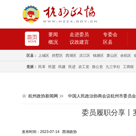
要闻
走进委员
专委会
概况
议政建言
区县
区县：
上城区
拱墅区
西湖区
滨江区
钱塘区
萧山区
余杭区
党派：
民革
民盟
民建
民进
农工党
致公党
九三学社
工商联
杭州政协新闻网
中国人民政治协商会议杭州市委员会
委员履职分享丨
发布时间：2023-07-14 西湖政协