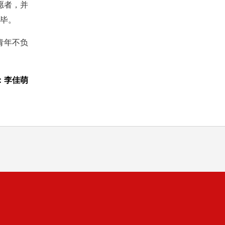
愿者，并
完毕。
青年不负
：李佳萌