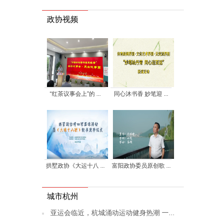
政协视频
“红茶议事会上”的 ...
同心沐书香 妙笔迎 ...
拱墅政协《大运十八 ...
富阳政协委员原创歌 ...
城市杭州
亚运会临近，杭城涌动运动健身热潮 一...