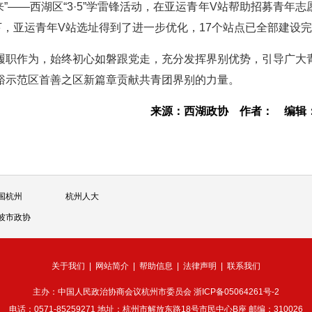
”——西湖区“3·5”学雷锋活动，在亚运青年V站帮助招募青年志
，亚运青年V站选址得到了进一步优化，17个站点已全部建设
履职作为，始终初心如磐跟党走，充分发挥界别优势，引导广大
裕示范区首善之区新篇章贡献共青团界别的力量。
来源：西湖政协
作者：
编辑
国杭州
杭州人大
波市政协
关于我们
|
网站简介
|
帮助信息
|
法律声明
|
联系我们
主办：中国人民政治协商会议杭州市委员会
浙ICP备05064261号-2
电话：0571-85259271 地址：杭州市解放东路18号市民中心B座 邮编：310026