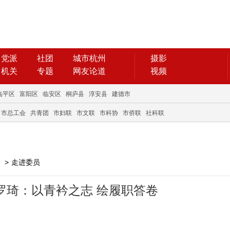
党派
社团
城市杭州
摄影
机关
专题
网友论道
视频
临平区
富阳区
临安区
桐庐县
淳安县
建德市
市总工会
共青团
市妇联
市文联
市科协
市侨联
社科联
>
走进委员
罗琦：以青衿之志 绘履职答卷