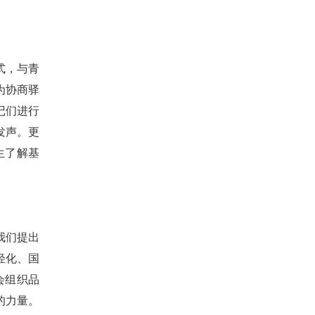
式，与青
为协商驿
记们进行
发声。更
生了解基
我们提出
轻化、国
会组织品
的力量。