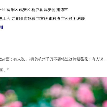
平区
富阳区
临安区
桐庐县
淳安县
建德市
总工会
共青团
市妇联
市文联
市科协
市侨联
社科联
州
做封面；有人说，9月的杭州千万不要错过这片紫薇花；有人说，
园。”