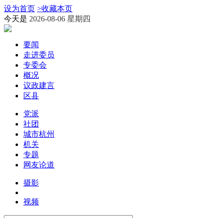
设为首页
>
收藏本页
今天是
2026-08-06 星期四
要闻
走进委员
专委会
概况
议政建言
区县
党派
社团
城市杭州
机关
专题
网友论道
摄影
视频