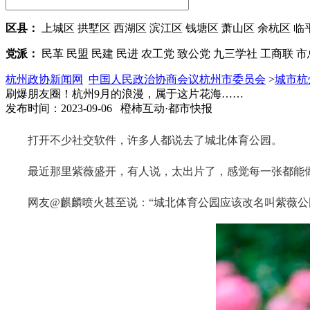
区县：
上城区
拱墅区
西湖区
滨江区
钱塘区
萧山区
余杭区
临
党派：
民革
民盟
民建
民进
农工党
致公党
九三学社
工商联
市
杭州政协新闻网
中国人民政治协商会议杭州市委员会
>
城市杭
刷爆朋友圈！杭州9月的浪漫，属于这片花海……
发布时间：2023-09-06 橙柿互动·都市快报
打开不少社交软件，许多人都说去了城北体育公园。
最近那里紫薇盛开，有人说，太出片了，感觉每一张都能
网友@麒麟喷火甚至说：“城北体育公园应该改名叫紫薇公